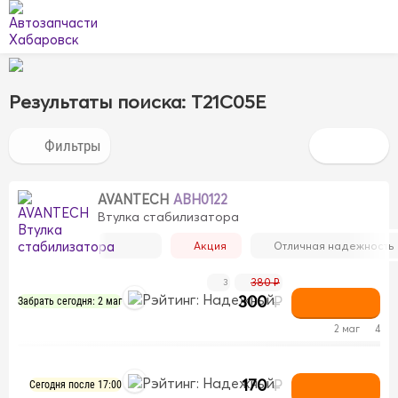
Результаты поиска: T21C05E
AVANTECH
ABH0122
Втулка стабилизатора
Акция
Отличная надежность
380 ₽
3
300
₽
Забрать сегодня: 2 маг
2 маг
4
170
₽
Сегодня после 17:00