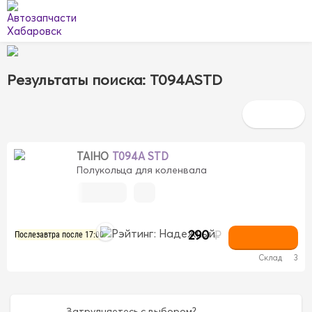
Результаты поиска: T094ASTD
TAIHO
T094A STD
Полукольца для коленвала
290
₽
Послезавтра после 17:00
Склад
3
Затрудняетесь с выбором?