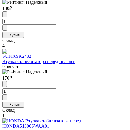
130
₽
Склад
4
SUFIX
SK2432
Втулка стабилизатора перед правлев
9 августа
170
₽
Склад
1
HONDA
51306SWAA01