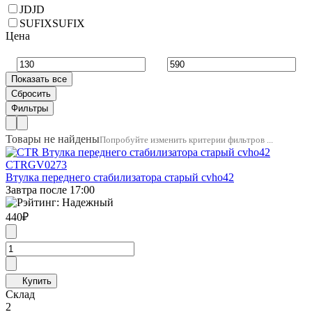
JD
JD
SUFIX
SUFIX
Цена
Товары не найдены
Попробуйте изменить критерии фильтров ...
CTR
GV0273
Втулка переднего стабилизатора старый cvho42
Завтра после 17:00
440
₽
Склад
2