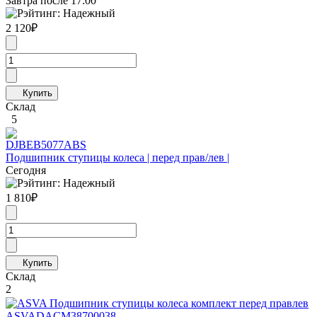
Завтра после 17:00
2 120
₽
Склад
5
DJB
EB5077ABS
Подшипник ступицы колеса | перед прав/лев |
Сегодня
1 810
₽
Склад
2
ASVA
DACM38700038