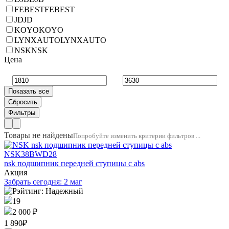
FEBEST
FEBEST
JD
JD
KOYO
KOYO
LYNXAUTO
LYNXAUTO
NSK
NSK
Цена
Товары не найдены
Попробуйте изменить критерии фильтров ...
NSK
38BWD28
nsk подшипник передней ступицы с abs
Акция
Забрать сегодня: 2 маг
19
2 000 ₽
1 890
₽