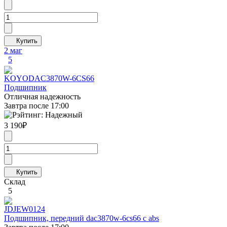
2 маг
5
KOYO
DAC3870W-6CS66
Подшипник
Отличная надежность
Завтра после 17:00
3 190
₽
Склад
5
JD
JEW0124
Подшипник, передний dac3870w-6cs66 с abs