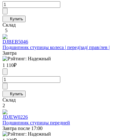
Склад
5
DJB
EB5046
Подшипник ступицы колеса | перед|зад| прав/лев |
Завтра
1 110
₽
Склад
2
JD
JEW0226
Подшипник ступицы передней
Завтра после 17:00