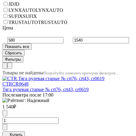
JD
JD
LYNXAUTO
LYNXAUTO
SUFIX
SUFIX
TRUSTAUTO
TRUSTAUTO
Цена
Товары не найдены
Попробуйте изменить критерии фильтров ...
CTR
CR0648
Тяга рулевая старые № crt76, crt43, cr0619
Послезавтра после 17:00
1 540
₽