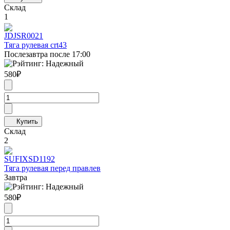
Склад
1
JD
JSR0021
Тяга рулевая crt43
Послезавтра после 17:00
580
₽
Склад
2
SUFIX
SD1192
Тяга рулевая перед правлев
Завтра
580
₽