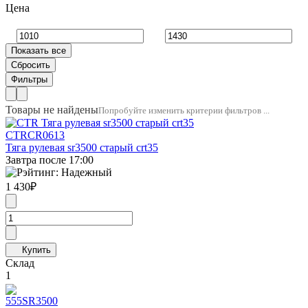
Цена
Товары не найдены
Попробуйте изменить критерии фильтров ...
CTR
CR0613
Тяга рулевая sr3500 старый crt35
Завтра после 17:00
1 430
₽
Склад
1
555
SR3500