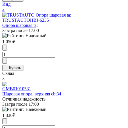
Инд
2
TRUSTAUTO
HBJ-6235
Опора шаровая ta;
Завтра после 17:00
1 050
₽
Склад
3
GMB
01010531
Шаровая опора, верхняя cbt34
Отличная надежность
Завтра после 17:00
1 330
₽