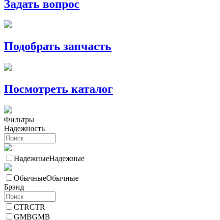
Задать вопрос
Подобрать запчасть
Посмотреть каталог
Фильтры
Надежность
Надежные
Надежные
Обычные
Обычные
Брэнд
CTR
CTR
GMB
GMB