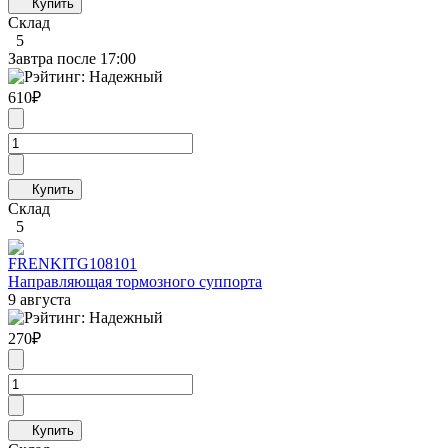
Склад
5
Завтра после 17:00
610
₽
Склад
5
FRENKIT
G108101
Направляющая тормозного суппорта
9 августа
270
₽