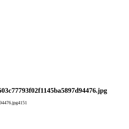
2f603c77793f02f1145ba5897d94476.jpg
d94476.jpg
4
1
5
1