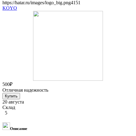
https://hatar.ru/images/logo_big.png
4
1
5
1
KOYO
500
₽
Отличная надежность
20 августа
Склад
5
Описание