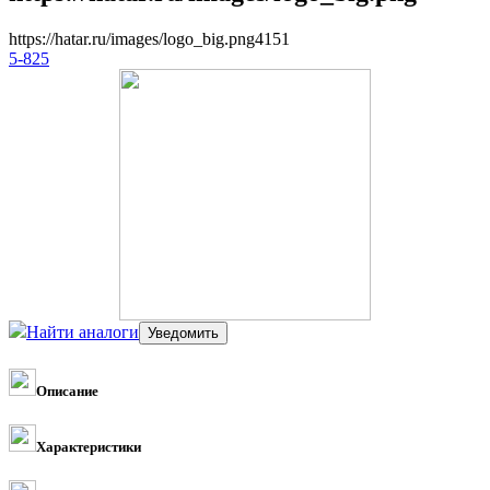
https://hatar.ru/images/logo_big.png
4
1
5
1
5-825
Найти аналоги
Описание
Характеристики