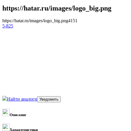
https://hatar.ru/images/logo_big.png
https://hatar.ru/images/logo_big.png
4
1
5
1
5-825
Найти аналоги
Описание
Характеристики