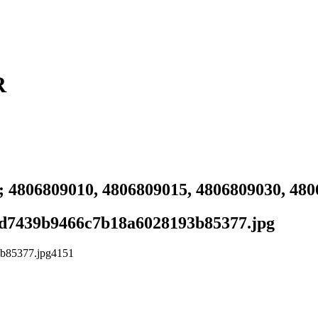
R
 4806809010, 4806809015, 4806809030, 48
2edd7439b9466c7b18a6028193b85377.jpg
3b85377.jpg
4
1
5
1