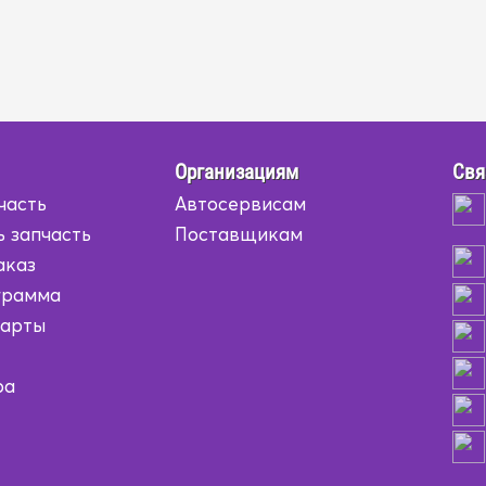
Организациям
Свя
часть
Автосервисам
ь запчасть
Поставщикам
аказ
грамма
карты
ра