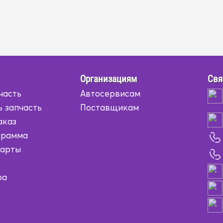
Организациям
Свя
часть
Автосервисам
ь запчасть
Поставщикам
аказ
грамма
карты
ра