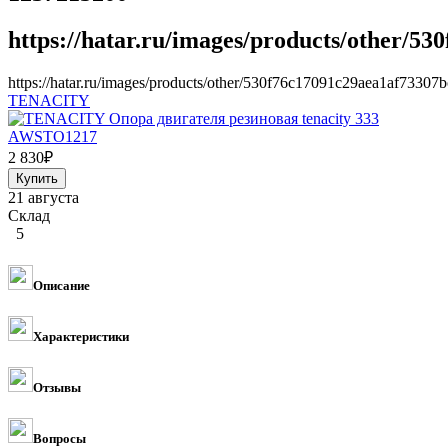
https://hatar.ru/images/products/other/5
https://hatar.ru/images/products/other/530f76c17091c29aea1af73307b
TENACITY
2 830
₽
21 августа
Склад
5
Описание
Характеристики
Отзывы
Вопросы