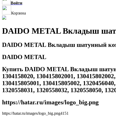
Войти
Корзина
DAIDO METAL Вкладыш шатун
DAIDO METAL Вкладыш шатунный компл
DAIDO METAL
Купить DAIDO METAL Вкладыш шатунный 
1304158020, 130415802001, 130415802002,
130415805001, 130415805002, 1320456040,
1320558031, 1320558032, 1320558050, 132
https://hatar.ru/images/logo_big.png
https://hatar.ru/images/logo_big.png
4
1
5
1