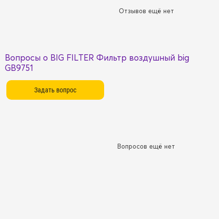
Отзывов ещё нет
Вопросы о BIG FILTER Фильтр воздушный big
GB9751
Вопросов ещё нет