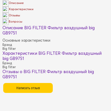
Описание
Характеристики
Отзывы
Вопросы
Описание BIG FILTER Фильтр воздушный big
GB9751
Основные характеристики
Брэнд
Big filter
Характеристики BIG FILTER Фильтр воздушный
big GB9751
Брэнд
Big filter
Отзывы о BIG FILTER Фильтр воздушный big
GB9751