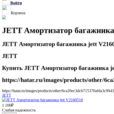
Войти
Корзина
JETT Амортизатор багажника 
JETT Амортизатор багажника jett V216
JETT
Купить JETT Амортизатор багажника jet
https://hatar.ru/images/products/other/6
https://hatar.ru/images/products/other/6ca26ec3dcb715370afda3c994
JETT
1 100
₽
Слабая надежность