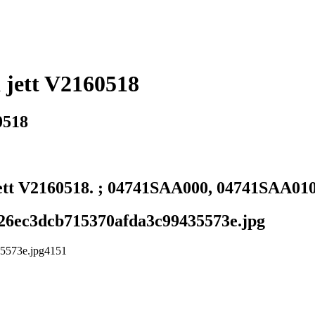
jett V2160518
0518
t V2160518. ; 04741SAA000, 04741SAA01
ca26ec3dcb715370afda3c99435573e.jpg
35573e.jpg
4
1
5
1