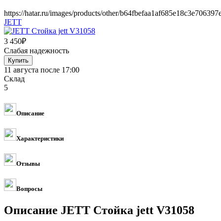
https://hatar.ru/images/products/other/b64fbefaa1af685e18c3e706397
JETT
3 450
₽
Слабая надежность
11 августа после 17:00
Склад
5
Описание
Характеристики
Отзывы
Вопросы
Описание JETT Стойка jett V31058