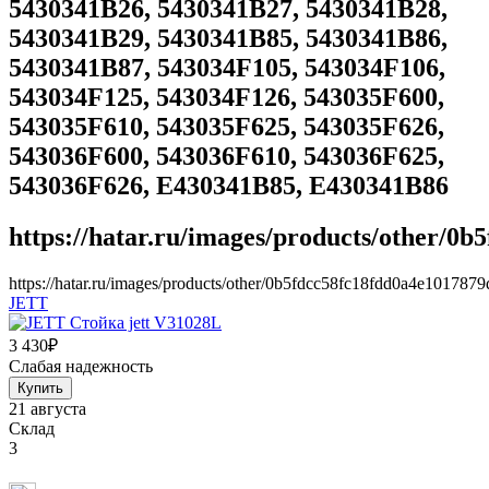
5430341B26, 5430341B27, 5430341B28,
5430341B29, 5430341B85, 5430341B86,
5430341B87, 543034F105, 543034F106,
543034F125, 543034F126, 543035F600,
543035F610, 543035F625, 543035F626,
543036F600, 543036F610, 543036F625,
543036F626, E430341B85, E430341B86
https://hatar.ru/images/products/other/0
https://hatar.ru/images/products/other/0b5fdcc58fc18fdd0a4e101787
JETT
3 430
₽
Слабая надежность
21 августа
Склад
3