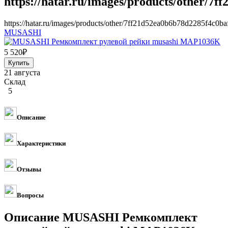
https://hatar.ru/images/products/other/7
https://hatar.ru/images/products/other/7ff21d52ea0b6b78d2285f4c0ba
MUSASHI
5 520
₽
21 августа
Склад
5
Описание
Характеристики
Отзывы
Вопросы
Описание MUSASHI Ремкомплект