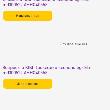
md300522 AHH040565
Отзывов ещё нет
Вопросы о KIBI Прокладка клапана egr kibi
md300522 AHH040565