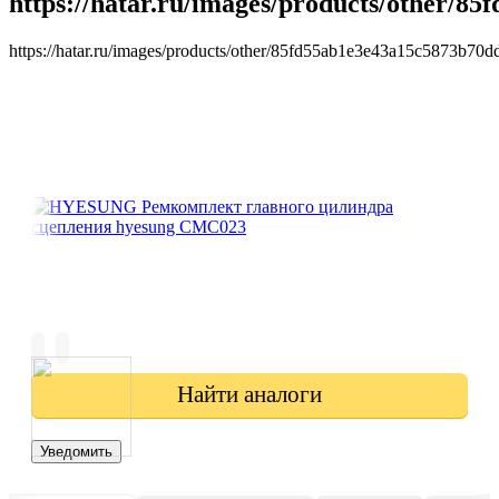
https://hatar.ru/images/products/other/8
https://hatar.ru/images/products/other/85fd55ab1e3e43a15c5873b70dd
Найти аналоги