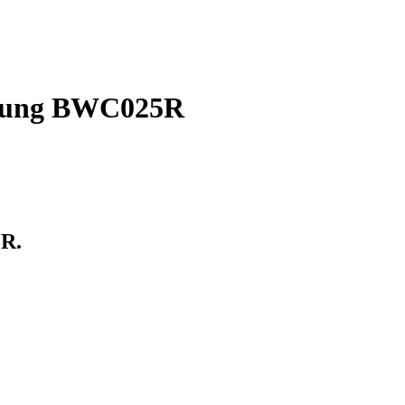
sung BWC025R
R.