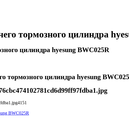
его тормозного цилиндра hye
зного цилиндра hyesung BWC025R
о тормозного цилиндра hyesung BWC025
8476cbc474102781cd6d99ff97fdba1.jpg
7fdba1.jpg
4
1
5
1