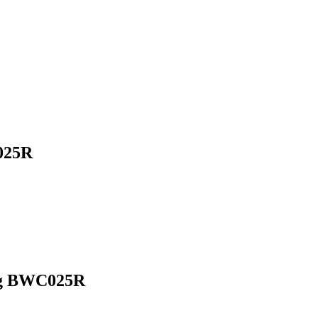
025R
ng BWC025R