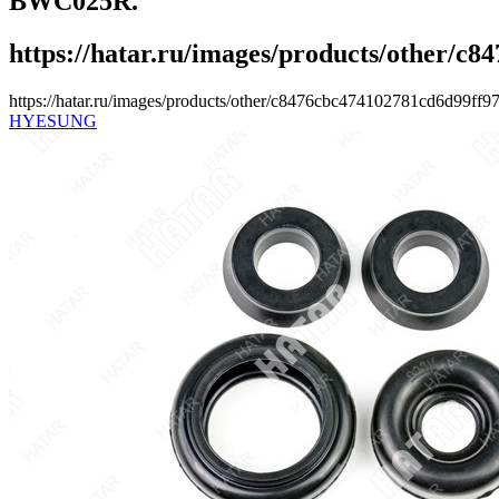
BWC025R.
https://hatar.ru/images/products/other/c
https://hatar.ru/images/products/other/c8476cbc474102781cd6d99ff9
HYESUNG