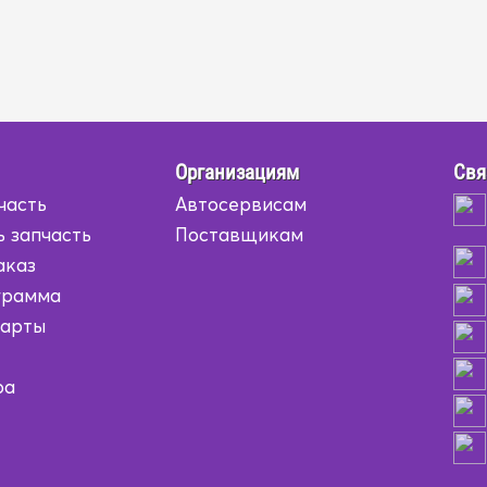
Организациям
Свя
часть
Автосервисам
ь запчасть
Поставщикам
аказ
грамма
карты
ра