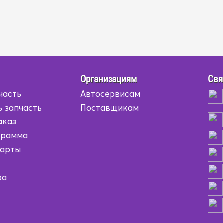
Организациям
Свя
часть
Автосервисам
ь запчасть
Поставщикам
аказ
грамма
карты
ра