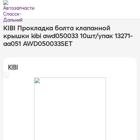
KIBI Прокладка болта клапанной
крышки kibi awd050033 10шт/упак 13271-
aa051 AWD050033SET
KIBI