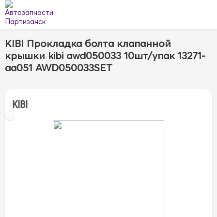
KIBI Прокладка болта клапанной
крышки kibi awd050033 10шт/упак 13271-
aa051 AWD050033SET
KIBI