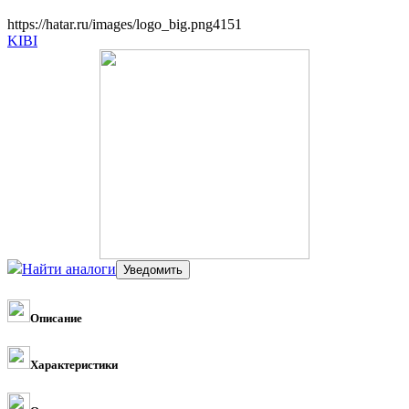
https://hatar.ru/images/logo_big.png
4
1
5
1
KIBI
Найти аналоги
Описание
Характеристики