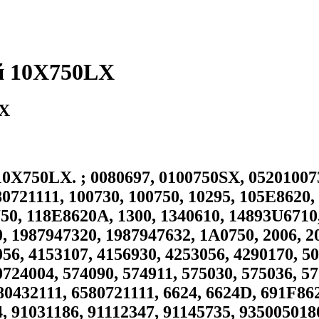
 10X750LX
LX
0LX. ; 0080697, 0100750SX, 0520100735,
80721111, 100730, 100750, 10295, 105E8620
, 118E8620A, 1300, 1340610, 14893U6710, 
, 1987947320, 1987947632, 1A0750, 2006, 2
056, 4153107, 4156930, 4253056, 4290170, 5
724004, 574090, 574911, 575030, 575036, 57
80432111, 6580721111, 6624, 6624D, 691F86
, 91031186, 91112347, 91145735, 935005018