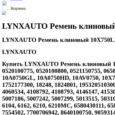
Корзина
LYNXAUTO Ремень клиновый
LYNXAUTO Ремень клиновый 10X750
LYNXAUTO
Купить LYNXAUTO Ремень клиновый 10X75
0520100775, 0520100800, 0521150755, 065
10A0750GL, 10A0750HD, 10AV0750, 10X750
1752177300, 18248, 1824801, 195320510300
4060534, 4108792, 4108793, 4146147, 4153
5007186, 5007242, 5007299, 5013515, 50310
6104, 6162, 6210, 6210MC, 6580430111, 65
7554502, 7700706942, 8640100750, 9059314