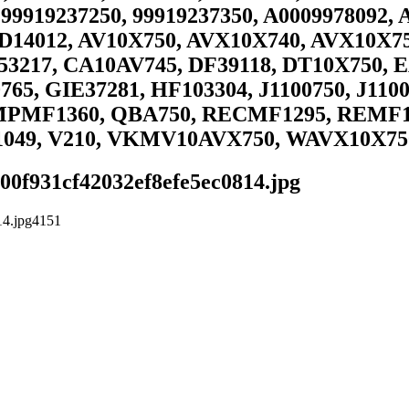
 99919237250, 99919237350, A0009978092, 
AD14012, AV10X750, AVX10X740, AVX10X7
3217, CA10AV745, DF39118, DT10X750, E
65, GIE37281, HF103304, J1100750, J1100
MPMF1360, QBA750, RECMF1295, REMF1
A1049, V210, VKMV10AVX750, WAVX10X75
b00f931cf42032ef8efe5ec0814.jpg
14.jpg
4
1
5
1