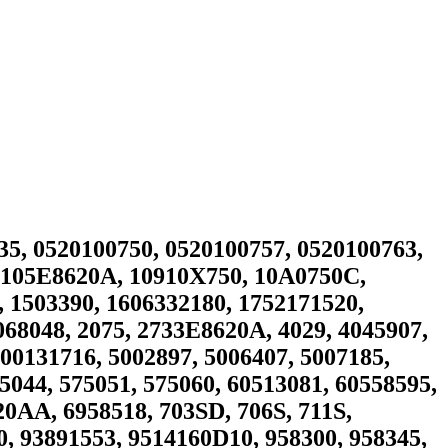
 0520100750, 0520100757, 0520100763,
, 105E8620A, 10910X750, 10A0750C,
1503390, 1606332180, 1752171520,
068048, 2075, 2733E8620A, 4029, 4045907,
000131716, 5002897, 5006407, 5007185,
5044, 575051, 575060, 60513081, 60558595,
20AA, 6958518, 703SD, 706S, 711S,
0, 93891553, 9514160D10, 958300, 958345,