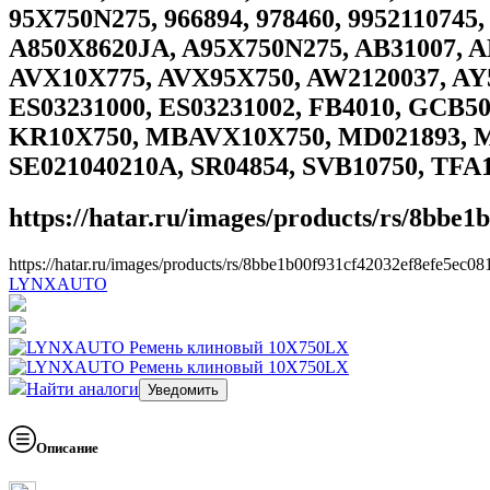
95X750N275, 966894, 978460, 9952110745,
A850X8620JA, A95X750N275, AB31007, 
AVX10X775, AVX95X750, AW2120037, AY5
ES03231000, ES03231002, FB4010, GCB507
KR10X750, MBAVX10X750, MD021893, 
SE021040210A, SR04854, SVB10750, TF
https://hatar.ru/images/products/rs/8bbe1
https://hatar.ru/images/products/rs/8bbe1b00f931cf42032ef8efe5ec08
LYNXAUTO
Найти аналоги
Описание