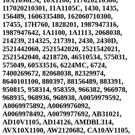
117020210301, 11A1105C, 1430, 1435,
156489, 1606335480, 162060710300,
17455, 17H760, 1828201, 1987947316,
1987947642, 1A1100, 1A1113, 2068038,
214239, 214325, 217391, 2430, 2430D,
2521442060, 2521542020, 2521542021,
2521542040, 4218720, 46510534, 575031,
575049, 60533516, 6224MC, 6724,
7400269672, 82068038, 82329974,
8640101100, 880397, 88156489, 883391,
950815, 958314, 958359, 966382, 966978,
968935, 968936, 968938, A0059979592,
A0069975892, A0069976092,
A0069978492, A0079977692, AB31021,
AD10V1105, AD14126, AMDBL314,
AVX10X1100, AW2120682, CA10AV1105,