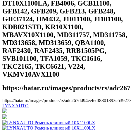
DT10X1100LA, FB4006, GCB11100,
GFB142, GFB209, GFB213, GFB248,
GIE37124, HM432, J1011100, J1101100,
KDB021STD, KR10X1100,
MBAVX10X1100, MD311757, MD311758,
MD313658, MD313659, QBA1100,
RAF2430, RAF2435, RRB1505PG,
SVB101100, TFA1059, TKC1616,
TKC2165, TKC6621, V224,
VKMV10AVX1100
https://hatar.ru/images/products/rs/adc2
https://hatar.ru/images/products/rs/adc267dd94eefedf8801893c53927
LYNXAUTO