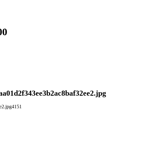
00
83aa01d2f343ee3b2ac8baf32ee2.jpg
e2.jpg
4
1
5
1