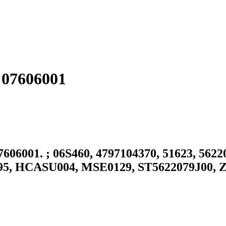
 07606001
6001. ; 06S460, 4797104370, 51623, 5622
095, HCASU004, MSE0129, ST5622079J00, 