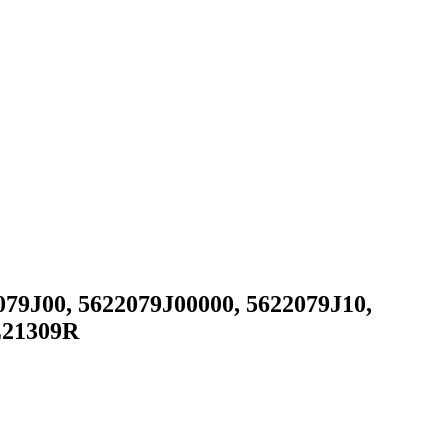
079J00, 5622079J00000, 5622079J10,
Z21309R