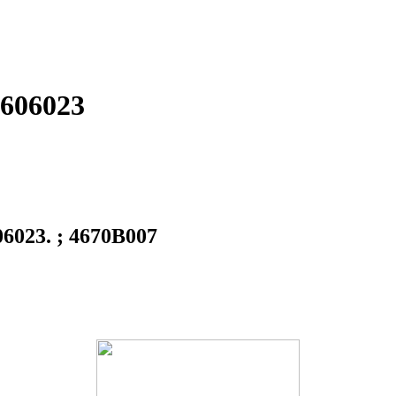
4606023
6023. ; 4670B007