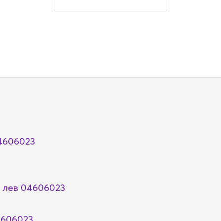
4606023
 лев 04606023
4606023