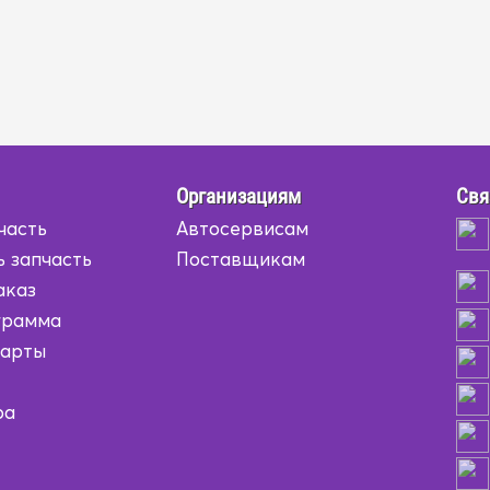
Организациям
Свя
часть
Автосервисам
ь запчасть
Поставщикам
аказ
грамма
карты
ра