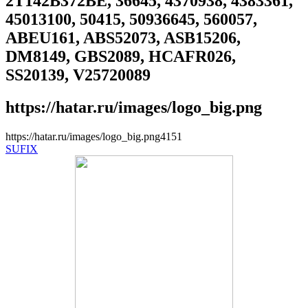
2T142B372BE, 36645, 4370938, 4383361,
45013100, 50415, 50936645, 560057,
ABEU161, ABS52073, ASB15206,
DM8149, GBS2089, HCAFR026,
SS20139, V25720089
https://hatar.ru/images/logo_big.png
https://hatar.ru/images/logo_big.png
4
1
5
1
SUFIX