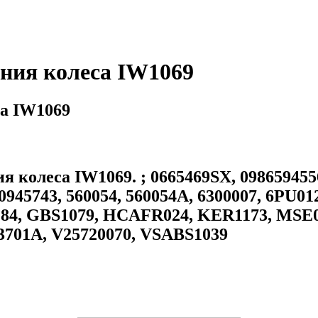
ния колеса IW1069
а IW1069
олеса IW1069. ; 0665469SX, 0986594556, 
0945743, 560054, 560054A, 6300007, 6PU01
184, GBS1079, HCAFR024, KER1173, MSE0
3701A, V25720070, VSABS1039