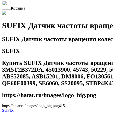
Корзина
SUFIX Датчик частоты враще
SUFIX Датчик частоты вращения колес
SUFIX
Купить SUFIX Датчик частоты вращения к
3M5T2B372DA, 45013900, 45743, 50229, 5
ABS52085, ASB15201, DM8006, FO13056
QF60F00399, SE6060, SS20095, STBP4K4
https://hatar.ru/images/logo_big.png
https://hatar.ru/images/logo_big.png
4
1
5
1
SUFIX