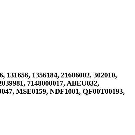
131656, 1356184, 21606002, 302010,
2039981, 7148000017, ABEU032,
047, MSE0159, NDF1001, QF00T00193,