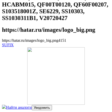
HCABM015, QF00T00120, QF60F00207,
S103518001Z, SE6229, SS10303,
SS1030311B1, V20720427
https://hatar.ru/images/logo_big.png
https://hatar.ru/images/logo_big.png
4
1
5
1
SUFIX
Найти аналоги