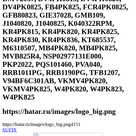
DV4PK0825, FB4PK825, FCR4PK0825,
GFB80823, GIE37028, GMB109,
J1040820, J1040825, K040322RPM,
KR4PK815, KR4PK820, KR4PK825,
KR4PK830, KR4PK836, KT685537,
M6310507, MB4PK820, MB4PK825,
MVB825R4, NSP02977131E000,
PKP2022, PQS101460, PVA040,
RRB1011PG, RRB1190PG, TFB1207,
V94BF6C301AB, VKMV4PK820,
VKMV4PK825, W4PK820, W4PK823,
W4PK825
https://hatar.ru/images/logo_big.png
https://hatar.ru/images/logo_big.png
4
1
5
1
SUFIX