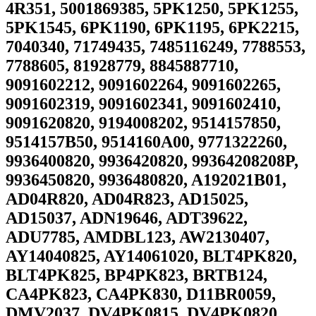
4R351, 5001869385, 5PK1250, 5PK1255,
5PK1545, 6PK1190, 6PK1195, 6PK2215,
7040340, 71749435, 7485116249, 7788553,
7788605, 81928779, 8845887710,
9091602212, 9091602264, 9091602265,
9091602319, 9091602341, 9091602410,
9091620820, 9194008202, 9514157850,
9514157B50, 9514160A00, 9771322260,
9936400820, 9936420820, 99364208208P,
9936450820, 9936480820, A192021B01,
AD04R820, AD04R823, AD15025,
AD15037, ADN19646, ADT39622,
ADU7785, AMDBL123, AW2130407,
AY14040825, AY14061020, BLT4PK820,
BLT4PK825, BP4PK823, BRTB124,
CA4PK823, CA4PK830, D11BR0059,
DMV2037, DV4PK0815, DV4PK0820,