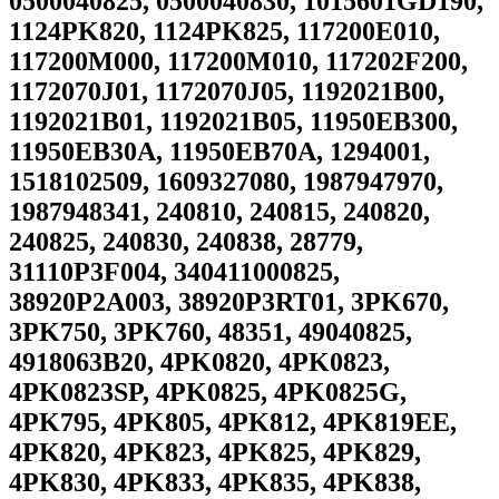
0500040825, 0500040830, 1015601GD190,
1124PK820, 1124PK825, 117200E010,
117200M000, 117200M010, 117202F200,
1172070J01, 1172070J05, 1192021B00,
1192021B01, 1192021B05, 11950EB300,
11950EB30A, 11950EB70A, 1294001,
1518102509, 1609327080, 1987947970,
1987948341, 240810, 240815, 240820,
240825, 240830, 240838, 28779,
31110P3F004, 340411000825,
38920P2A003, 38920P3RT01, 3PK670,
3PK750, 3PK760, 48351, 49040825,
4918063B20, 4PK0820, 4PK0823,
4PK0823SP, 4PK0825, 4PK0825G,
4PK795, 4PK805, 4PK812, 4PK819EE,
4PK820, 4PK823, 4PK825, 4PK829,
4PK830, 4PK833, 4PK835, 4PK838,