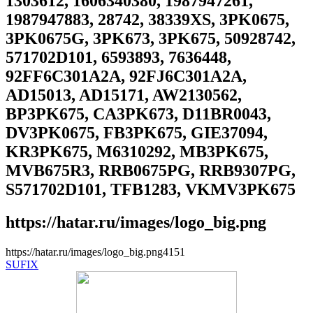
1303612, 1606340380, 1987947261,
1987947883, 28742, 38339XS, 3PK0675,
3PK0675G, 3PK673, 3PK675, 50928742,
571702D101, 6593893, 7636448,
92FF6C301A2A, 92FJ6C301A2A,
AD15013, AD15171, AW2130562,
BP3PK675, CA3PK673, D11BR0043,
DV3PK0675, FB3PK675, GIE37094,
KR3PK675, M6310292, MB3PK675,
MVB675R3, RRB0675PG, RRB9307PG,
S571702D101, TFB1283, VKMV3PK675
https://hatar.ru/images/logo_big.png
https://hatar.ru/images/logo_big.png
4
1
5
1
SUFIX