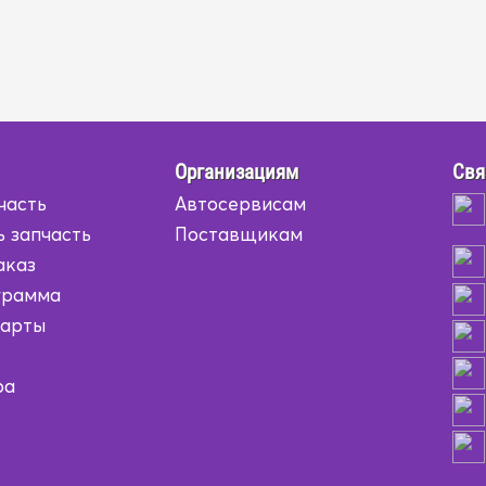
Организациям
Свя
часть
Автосервисам
ь запчасть
Поставщикам
аказ
грамма
карты
ра