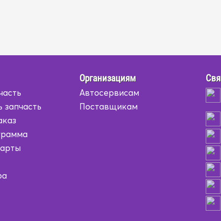
Организациям
Свя
часть
Автосервисам
ь запчасть
Поставщикам
аказ
грамма
карты
ра