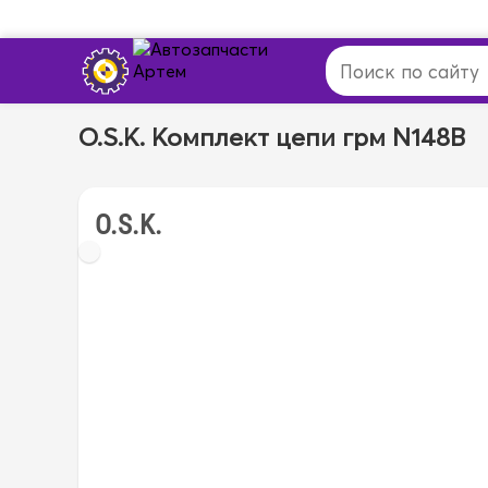
O.S.K. Комплект цепи грм N148B
O.S.K.