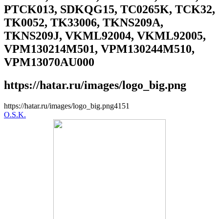
PTCK013, SDKQG15, TC0265K, TCK32,
TK0052, TK33006, TKNS209A,
TKNS209J, VKML92004, VKML92005,
VPM130214M501, VPM130244M510,
VPM13070AU000
https://hatar.ru/images/logo_big.png
https://hatar.ru/images/logo_big.png
4
1
5
1
O.S.K.