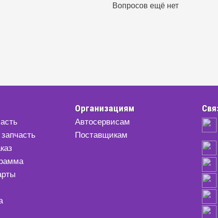
Вопросов ещё нет
Организациям
Свя
часть
Автосервисам
 запчасть
Поставщикам
аказ
грамма
арты
а