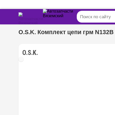
O.S.K. Комплект цепи грм N132B
O.S.K.