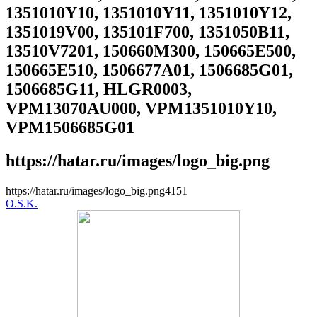
1351010Y10, 1351010Y11, 1351010Y12,
1351019V00, 135101F700, 1351050B11,
13510V7201, 150660M300, 150665E500,
150665E510, 1506677A01, 1506685G01,
1506685G11, HLGR0003,
VPM13070AU000, VPM1351010Y10,
VPM1506685G01
https://hatar.ru/images/logo_big.png
https://hatar.ru/images/logo_big.png
4
1
5
1
O.S.K.