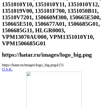
1351010Y10, 1351010Y11, 1351010Y12,
1351019V00, 135101F700, 1351050B11,
13510V7201, 150660M300, 150665E500,
150665E510, 1506677A01, 1506685G01,
1506685G11, HLGR0003,
VPM13070AU000, VPM1351010Y10,
VPM1506685G01
https://hatar.ru/images/logo_big.png
https://hatar.ru/images/logo_big.png
4
1
5
1
O.S.K.