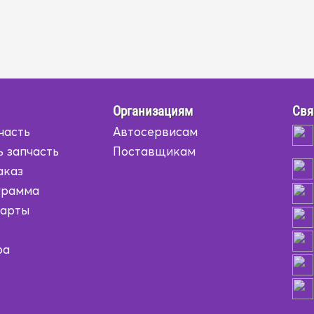
Организациям
Свя
часть
Автосервисам
ь запчасть
Поставщикам
аказ
грамма
карты
ра